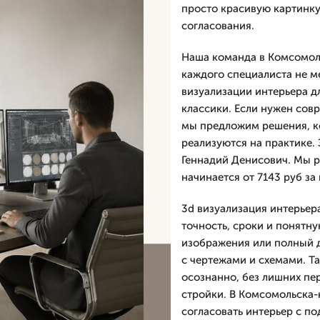
просто красивую картинку
согласования.
Наша команда в Комсомоль
каждого специалиста не м
визуализации интерьера д
классики. Если нужен сов
мы предложим решения, ко
реализуются на практике. 
Геннадий Денисович. Мы ра
начинается от 7143 руб за 
3d визуализация интерьер
точность, сроки и понятн
изображения или полный д
с чертежами и схемами. Т
осознанно, без лишних пе
стройки. В Комсомольска
согласовать интерьер с по