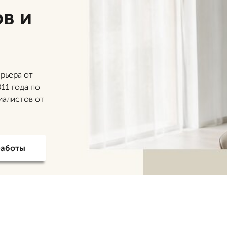
в и
рьера от
011 года по
иалистов от
работы