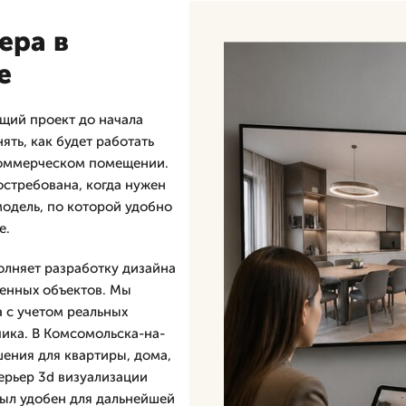
ера в
е
ущий проект до начала
ять, как будет работать
 коммерческом помещении.
остребована, когда нужен
модель, по которой удобно
е.
олняет разработку дизайна
венных объектов. Мы
 с учетом реальных
чика. В Комсомольска-на-
ения для квартиры, дома,
ерьер 3d визуализации
был удобен для дальнейшей