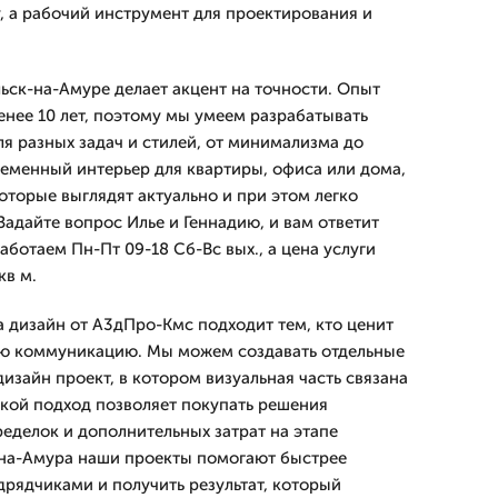
, а рабочий инструмент для проектирования и
ск-на-Амуре делает акцент на точности. Опыт
енее 10 лет, поэтому мы умеем разрабатывать
ля разных задач и стилей, от минимализма до
ременный интерьер для квартиры, офиса или дома,
торые выглядят актуально и при этом легко
Задайте вопрос Илье и Геннадию, и вам ответит
ботаем Пн-Пт 09-18 Сб-Вс вых., а цена услуги
кв м.
а дизайн от А3дПро-Кмс подходит тем, кто ценит
ую коммуникацию. Мы можем создавать отдельные
изайн проект, в котором визуальная часть связана
акой подход позволяет покупать решения
ределок и дополнительных затрат на этапе
-на-Амура наши проекты помогают быстрее
дрядчиками и получить результат, который