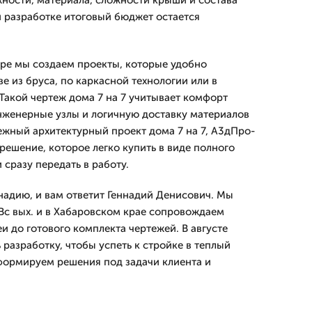
ажности, материала, сложности крыши и состава
й разработке итоговый бюджет остается
ре мы создаем проекты, которые удобно
ве из бруса, по каркасной технологии или в
Такой чертеж дома 7 на 7 учитывает комфорт
нженерные узлы и логичную доставку материалов
дежный архитектурный проект дома 7 на 7, А3дПро-
решение, которое легко купить в виде полного
сразу передать в работу.
ннадию, и вам ответит Геннадий Денисович. Мы
Вс вых. и в Хабаровском крае сопровождаем
еи до готового комплекта чертежей. В августе
разработку, чтобы успеть к стройке в теплый
 формируем решения под задачи клиента и