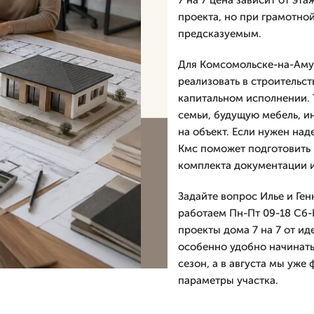
7 на 7 цена зависит от эт
проекта, но при грамотно
предсказуемым.
Для Комсомольске-на-Аму
реализовать в строительст
капитальном исполнении. 
семьи, будущую мебель, и
на объект. Если нужен на
Кмс поможет подготовить 
комплекта документации и 
Задайте вопрос Илье и Ге
работаем Пн-Пт 09-18 Сб-
проекты дома 7 на 7 от ид
особенно удобно начинать 
сезон, а в августа мы уже
параметры участка.