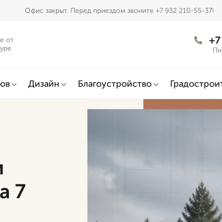
Офис закрыт. Перед приездом звоните +7 932 210-55-37!
+7
е от
муре
Пн
ов
Дизайн
Благоустройство
Градострои
и
а 7