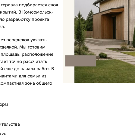
атериала подбирается своя
екрытий. В Комсомольск-
ую разработку проекта
ва.
без переделок увязать
отделкой. Мы готовим
я площадь, расположение
гает точно рассчитать
й еще до начала работ. В
иантами для семьи из
 компактная зона общего
норм
ительства
вки