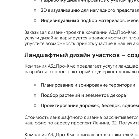
Разработку дизайн-проектов с учетом функ
3D визуализацию для наглядного представ
Индивидуальный подбор материалов, мебе
Заказывая дизайн-проект в компании А3дПро-Кмс, 
услуги дизайна варьируется в зависимости от площ
упустите возможность принять участие в нашей акц
Ландшафтный дизайн участков – соз
Компания А3дПро-Кмс предлагает услуги ландшафт
разработают проект, который подчеркнет уникально
Планирование и зонирование территории
Подбор растений и элементов декора
Проектирование дорожек, беседок, водоем
Стоимость ландшафтного дизайна рассчитывается и
наш офис по адресу проспект Ленина, 32. Получи
Компания А3дПро-Кмс приглашает всех жителей на