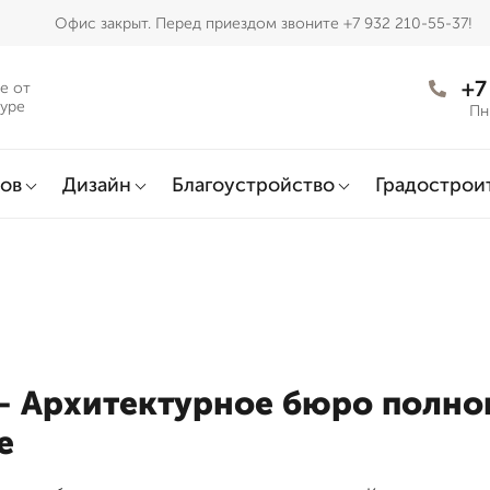
Офис закрыт. Перед приездом звоните +7 932 210-55-37!
+7
е от
муре
Пн
ов
Дизайн
Благоустройство
Градострои
 Архитектурное бюро полног
е