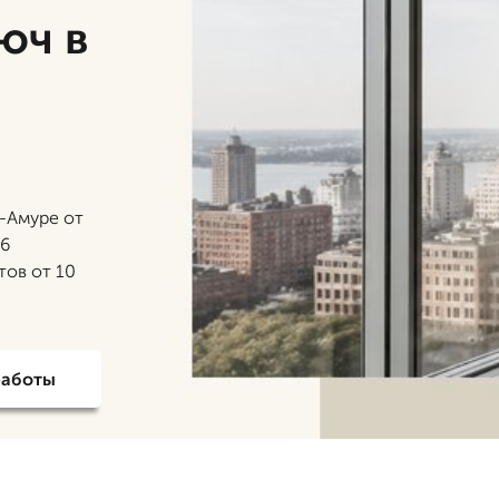
юч в
-Амуре от
26
тов от 10
работы