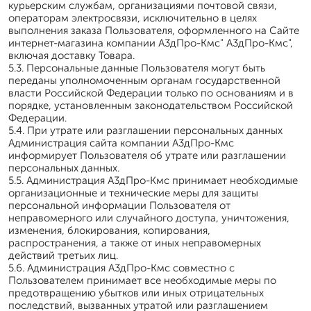
курьерским службам, организациями почтовой связи,
операторам электросвязи, исключительно в целях
выполнения заказа Пользователя, оформленного на Сайте
интернет-магазина компании А3дПро-Кмс" А3дПро-Кмс",
включая доставку Товара.
5.3. Персональные данные Пользователя могут быть
переданы уполномоченным органам государственной
власти Российской Федерации только по основаниям и в
порядке, установленным законодательством Российской
Федерации.
5.4. При утрате или разглашении персональных данных
Администрация сайта компании А3дПро-Кмс
информирует Пользователя об утрате или разглашении
персональных данных.
5.5. Администрация А3дПро-Кмс принимает необходимые
организационные и технические меры для защиты
персональной информации Пользователя от
неправомерного или случайного доступа, уничтожения,
изменения, блокирования, копирования,
распространения, а также от иных неправомерных
действий третьих лиц.
5.6. Администрация А3дПро-Кмс совместно с
Пользователем принимает все необходимые меры по
предотвращению убытков или иных отрицательных
последствий, вызванных утратой или разглашением