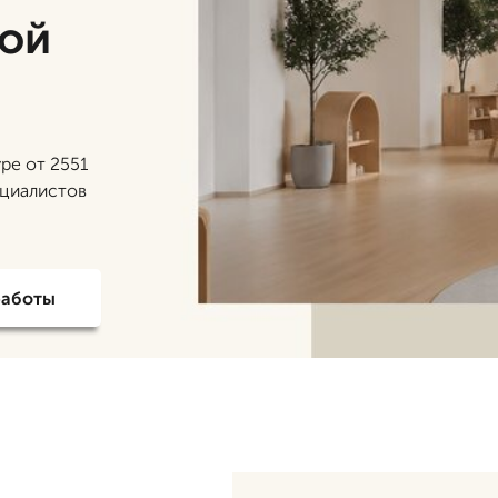
кой
ре от 2551
ециалистов
работы