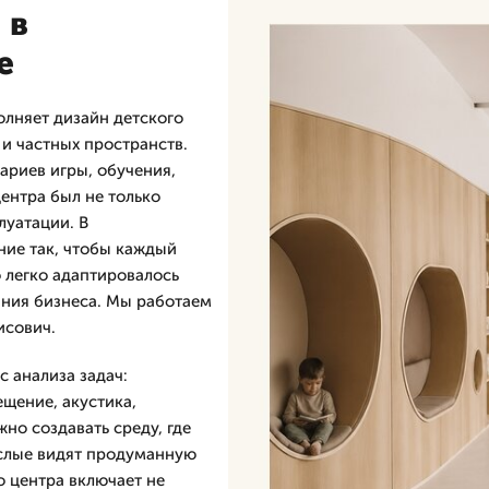
 в
е
олняет дизайн детского
и частных пространств.
ариев игры, обучения,
центра был не только
луатации. В
ие так, чтобы каждый
о легко адаптировалось
ания бизнеса. Мы работаем
исович.
 анализа задач:
ещение, акустика,
но создавать среду, где
ослые видят продуманную
о центра включает не