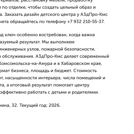
териалов, расстановку мебели, проработку
 по отделке, чтобы создать цельный образ и
а. Заказать дизайн детского центра у А3дПро-Кмс
счета обращайтесь по телефону +7 932 210-55-37.
од ключ особенно востребован, когда важна
казуемый результат. Мы выполняем
инженерных узлов, пожарной безопасности,
о обслуживания. А3дПро-Кмс делает современный
 Комсомольска-на-Амура и в Хабаровском крае,
мат бизнеса, площадь и бюджет. Стоимость
от, насыщенности интерьера, числа помещений и
а, а итоговый результат помогает центру
 эффективно работать с детьми и родителями.
ина, 32. Текущий год: 2026.