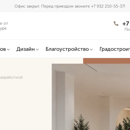
Офис закрыт. Перед приездом звоните +7 932 210-55-37!
+7
е от
муре
Пн
ов
Дизайн
Благоустройство
Градострои
разработкой