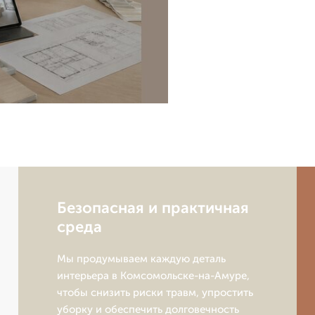
Безопасная и практичная
среда
Мы продумываем каждую деталь
интерьера в Комсомольске-на-Амуре,
чтобы снизить риски травм, упростить
уборку и обеспечить долговечность